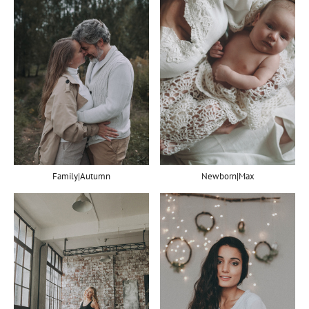
Newborn|Max
Family|Autumn