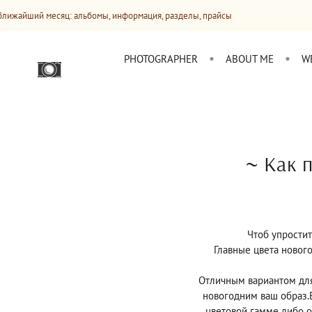
сяц: альбомы, информация, разделы, прайсы
Сайт будет 
PHOTOGRAPHER
ABOUT ME
W
~ Как 
Чтоб упростит
Главные цвета нового
Отличным вариантом для
новогодним ваш образ.Е
цветовой гамме либо о