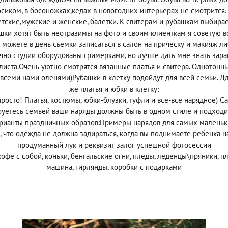
сиком, в босоножках,кедах в новогодних интерьерах не смотрится.
тские,мужские и женские, балетки. К свитерам и рубашкам выбирае
ушки хотят быть неотразимы на фото и своим клиенткам я советую в
 можете в день сьёмки записаться в салон на причёску и макияж либ
чно студии оборудованы гримёрками, но лучше дать мне знать зара
илиста.Очень уютно смотрятся вязанные платья и свитера. Однотонн
семи нами оленями)Рубашки в клетку подойдут для всей семьи. Дл
же платья и юбки в клетку:
просто! Платья, костюмы, юбки-блузки, туфли и все-все нарядное) С
уетесь семьёй ваши наряды должны быть в одном стиле и подходит
рианты праздничных образов:Примеры нарядов для самых маленьк
 что одежда не должна задираться, когда вы поднимаете ребенка 
продуманный лук и реквизит залог успешной фотосессии
кофе с собой, коньки, бенгальские огни, пледы, леденцы\пряники, п
машина, гирлянды, коробки с подарками