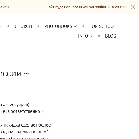
Сайт будет обновляться ближайший месяц: альбомы, информация,
CHURCH
PHOTOBOOKS
FOR SCHOOL
INFO
BLOG
ессии ~
и аксессуаров)
кие! Соответственно и
я накидка сделает более
задачу - одежда в одной
лжна быть чистой и она