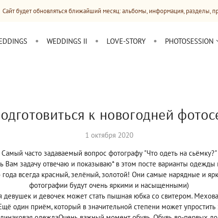
обновляться ближайший месяц: альбомы, информация, разделы, прайсы
EDDINGS
WEDDINGS II
LOVE-STORY
PHOTOSESSION
подготовиться к новогодней фотос
1 октября 2020
Самый часто задаваемый вопрос фотографу "Что одеть на сьёмку?"
ь Вам задачу отвечаю и показываю* в этом посте варианты одежды 
 года всегда красный, зелёный, золотой! Они самые нарядные и яр
фотографии будут очень яркими и насыщенными)
 девушек и девочек может стать пышная юбка со свитером. Мехова
щё один приём, который в значительной степени может упростить 
динаковая одеждаОчень важный момент обувь. Обувь во-первых до