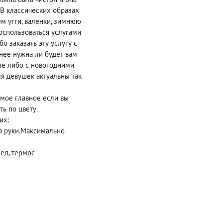
 В классических образах
м угги, валенки, зимнюю
оспользоваться услугами
о заказать эту услугу с
нее нужна ли будет вам
ые либо с новогодними
я девушек актуальны так
амое главное если вы
ь по цвету.
их:
на руки.Максимально
лед, термос