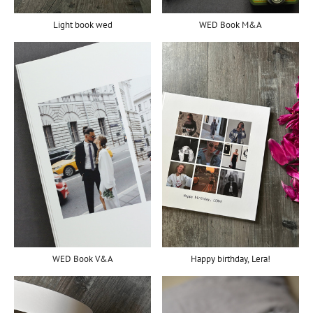
Light book wed
WED Book M&A
Happy birthday, Lera!
WED Book V&A