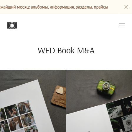
й месяц: альбомы, информация, разделы, прайсы
Сайт б
WED Book M&A