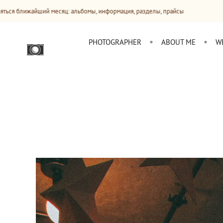
ий месяц: альбомы, информация, разделы, прайсы
Сайт б
PHOTOGRAPHER
ABOUT ME
W