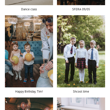
Dance class
SFERA 09/05
Happy Birthday, Tim!
Shcool time